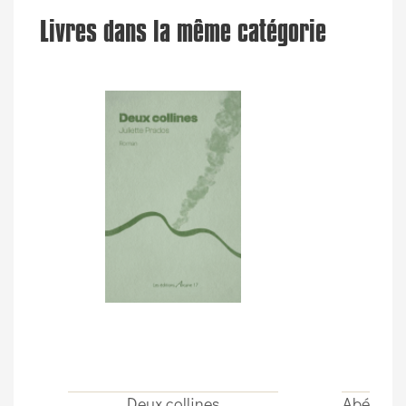
Livres dans la même catégorie
Deux collines
Abécédair