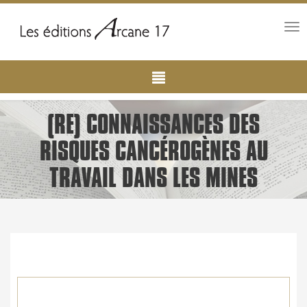
Tog
nav
Main
Aller
au
navigation
contenu
principal
(RE) CONNAISSANCES DES
RISQUES CANCÉROGÈNES AU
TRAVAIL DANS LES MINES