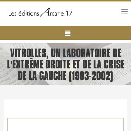
Tog
nav
Main
Aller
au
navigation
contenu
principal
VITROLLES, UN LABORATOIRE DE
L'EXTRÊME DROITE ET DE LA CRISE
DE LA GAUCHE (1983-2002)