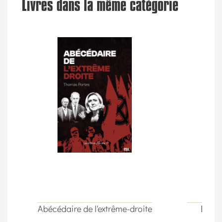
Livres dans la même catégorie
Abécédaire de l'extrême-droite
Élect