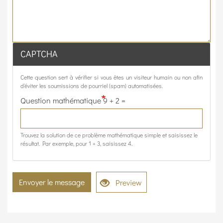
CAPTCHA
Cette question sert à vérifier si vous êtes un visiteur humain ou non afin
d'éviter les soumissions de pourriel (spam) automatisées.
Question mathématique
9 + 2 =
Trouvez la solution de ce problème mathématique simple et saisissez le
résultat. Par exemple, pour 1 + 3, saisissez 4.
Envoyer le message
Preview