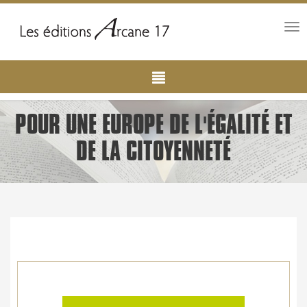
Tog
nav
Main
Aller
au
navigation
contenu
principal
POUR UNE EUROPE DE L'ÉGALITÉ ET
DE LA CITOYENNETÉ