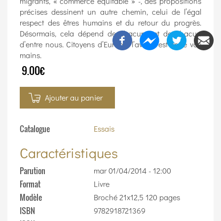
migrants, « commerce équitable » -, des propositions
précises dessinent un autre chemin, celui de l’égal
respect des êtres humains et du retour du progrès.
Désormais, cela dépend de chacune et de chacun
d’entre nous. Citoyens d’Europe, l’avenir est entre vos
mains.
9.00€
Ajouter au panier
Catalogue
Essais
Caractéristiques
Parution
mar 01/04/2014 - 12:00
Format
Livre
Modèle
Broché 21x12,5 120 pages
ISBN
9782918721369