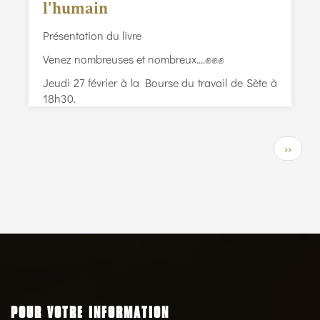
l'humain
Présentation du livre
Venez nombreuses et nombreux....✊️✊️✊️
Jeudi 27 février à la Bourse du travail de Sète à
18h30.
Pagination
Page
››
suivant
POUR VOTRE INFORMATION