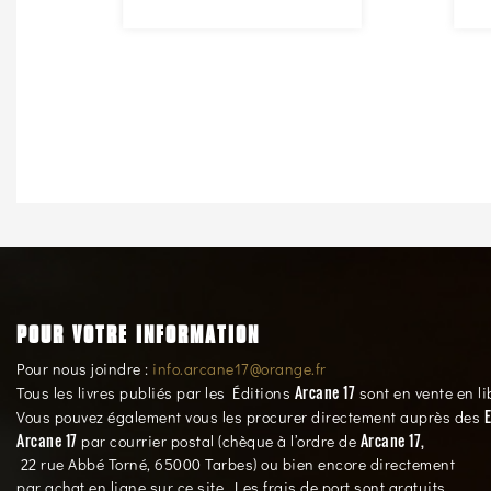
POUR VOTRE INFORMATION
Pour nous joindre :
info.arcane17@orange.fr
Arcane 17
Tous les livres publiés par les Éditions
sont en vente en li
E
Vous pouvez également vous les procurer directement auprès des
Arcane 17
Arcane 17,
par courrier postal (chèque à l’ordre de
22 rue Abbé Torné, 65000 Tarbes) ou bien encore directement
par achat en ligne sur ce site. Les frais de port sont gratuits.