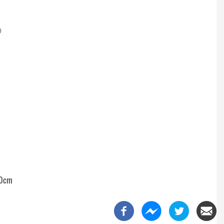
0
80cm