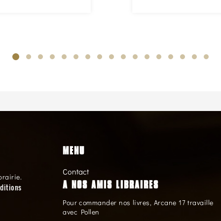
MENU
Contact
brairie.
A NOS AMIS LIBRAIRES
ditions
Pour commander nos livres, Arcane 17 travaille
avec Pollen