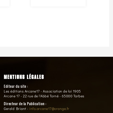
MENTIONS LÉGALES
Editeur du site :
Les éditions Arcane17 - Association de loi 1905
Arcane 17 - 22 rue de l'Abbé Torné - 65000 Tarbes
Directeur de la Publication :
Gerald Briant -
info.arcane17@orange.fr