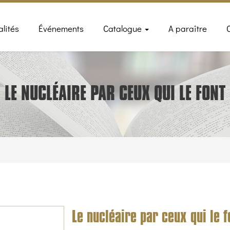
n
alités
Événements
Catalogue
A paraître
gation
LE NUCLÉAIRE PAR CEUX QUI LE FONT
Le nucléaire par ceux qui le f