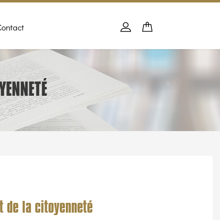
Contact
Panier
PANIER
Se connecter
OYENNETÉ
t de la citoyenneté