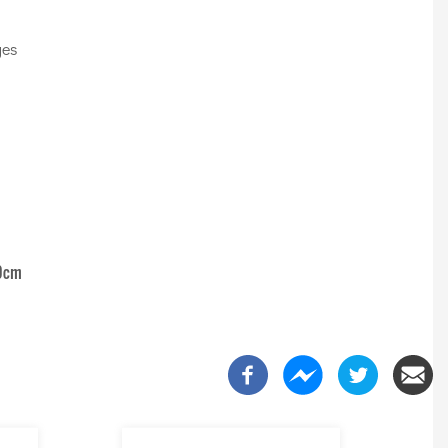
ges
00cm