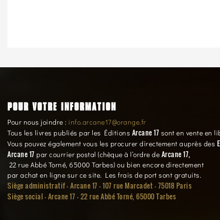
POUR VOTRE INFORMATION
Pour nous joindre :
info.arcane17@orange.fr
Arcane 17
Tous les livres publiés par les Éditions
sont en vente en li
E
Vous pouvez également vous les procurer directement auprès des
Arcane 17
Arcane 17,
par courrier postal (chèque à l’ordre de
22 rue Abbé Torné, 65000 Tarbes) ou bien encore directement
par achat en ligne sur ce site. Les frais de port sont gratuits.
Siège administratif - Arcane 17 - 107 rue Marcadet - 75018 Paris
Siège social -
Arcane 17 - 22 rue Abbé Torné, 65000 Tarbes