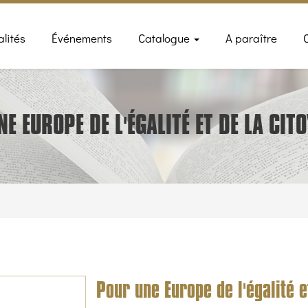
n
alités
Événements
Catalogue
A paraître
gation
E EUROPE DE L'ÉGALITÉ ET DE LA CIT
Pour une Europe de l'égalité e