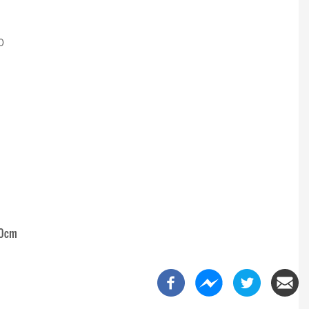
0
50cm