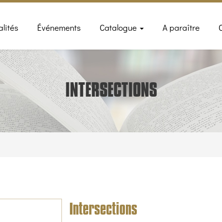
n
alités
Événements
Catalogue
A paraître
gation
INTERSECTIONS
Intersections