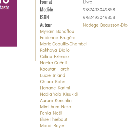
Format
Livre
Modèle
9782493049858
ISBN
9782493049858
Auteur
Nadège Beausson-Dia
Myriam Bahaffou
Fabienne Brugère
Marie Coquille-Chambel
Rokhaya Diallo
Céline Extenso
Nacira Guénif
Kaoutar Harchi
Lucie Inland
Chiara Kahn
Hanane Karimi
Nadia Yala Kisukidi
Aurore Koechlin
Mimi Aum Neko
Fania Noël
Élise Thiébaut
Maud Royer