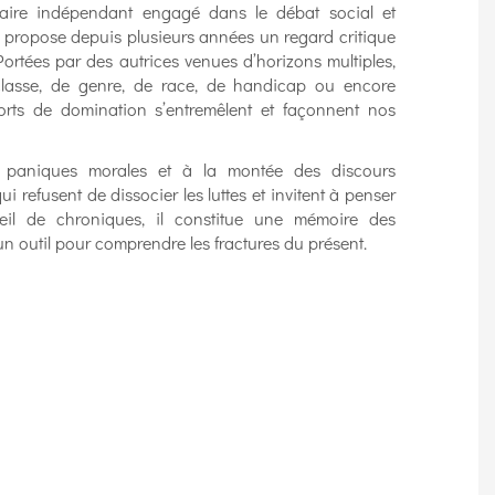
aire indépendant engagé dans le débat social et
» propose depuis plusieurs années un regard critique
e. Portées par des autrices venues d’horizons multiples,
classe, de genre, de race, de handicap ou encore
rts de domination s’entremêlent et façonnent nos
ux paniques morales et à la montée des discours
ui refusent de dissocier les luttes et invitent à penser
eil de chroniques, il constitue une mémoire des
un outil pour comprendre les fractures du présent.