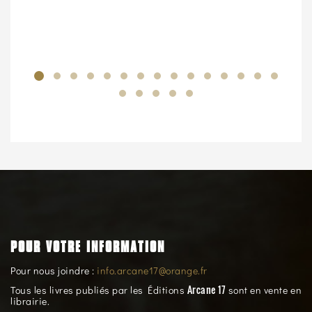
POUR VOTRE INFORMATION
Pour nous joindre :
info.arcane17@orange.fr
Arcane 17
Tous les livres publiés par les Éditions
sont en vente en
librairie.