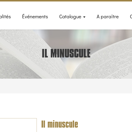
n
alités
Événements
Catalogue
A paraître
gation
IL MINUSCULE
Il minuscule