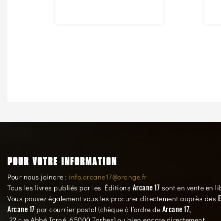
POUR VOTRE INFORMATION
Pour nous joindre :
info.arcane17@orange.fr
Arcane 17
Tous les livres publiés par les Éditions
sont en vente en li
E
Vous pouvez également vous les procurer directement auprès des
Arcane 17
Arcane 17,
par courrier postal (chèque à l’ordre de
22 rue Abbé Torné, 65000 Tarbes) ou bien encore directement