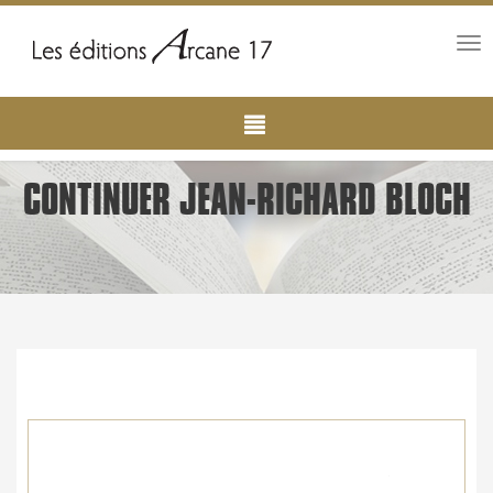
Tog
nav
Main
Aller
au
navigation
contenu
principal
CONTINUER JEAN-RICHARD BLOCH