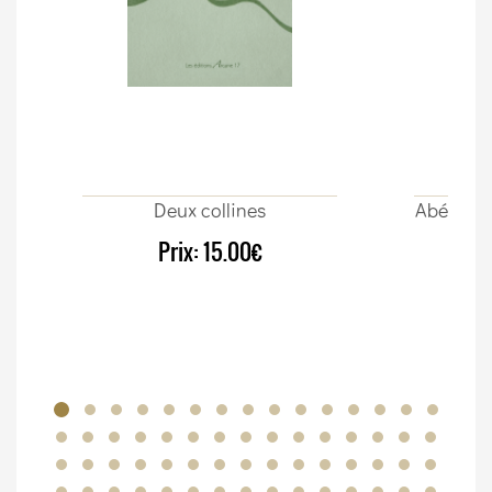
Deux collines
Abécédair
Prix:
15.00€