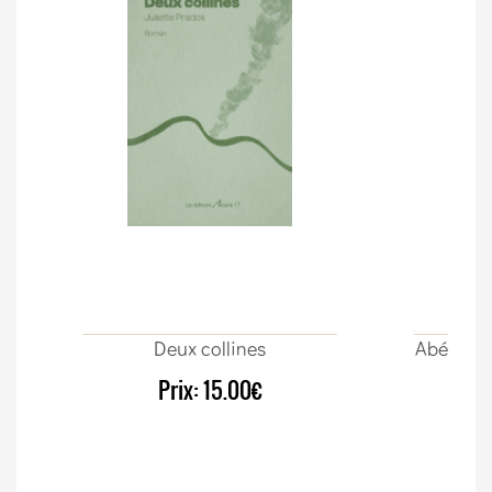
Deux collines
Abécédair
Prix:
15.00€