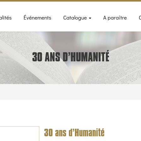
n
alités
Événements
Catalogue
A paraître
gation
30 ANS D’HUMANITÉ
30 ans d’Humanité