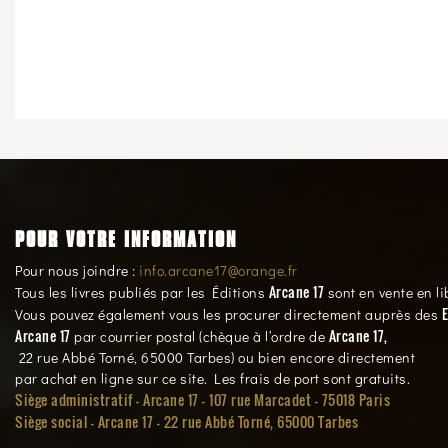
POUR VOTRE INFORMATION
Pour nous joindre :
info.arcane17@orange.fr
Arcane 17
Tous les livres publiés par les Éditions
sont en vente en li
E
Vous pouvez également vous les procurer directement auprès des
Arcane 17
Arcane 17,
par courrier postal (chèque à l’ordre de
22 rue Abbé Torné, 65000 Tarbes) ou bien encore directement
par achat en ligne sur ce site. Les frais de port sont gratuits.
Siège administratif - Arcane 17 - 107 rue Marcadet - 75018 Paris
Siège social -
Arcane 17 - 22 rue Abbé Torné, 65000 Tarbes