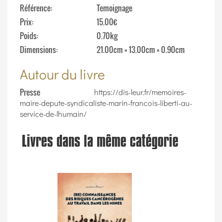
Référence
Temoignage
Prix
15.00€
Poids
0.70kg
Dimensions
21.00cm × 13.00cm × 0.90cm
Autour du livre
Presse
https://dis-leur.fr/memoires-
maire-depute-syndicaliste-marin-francois-liberti-au-
service-de-lhumain/
Livres dans la même catégorie