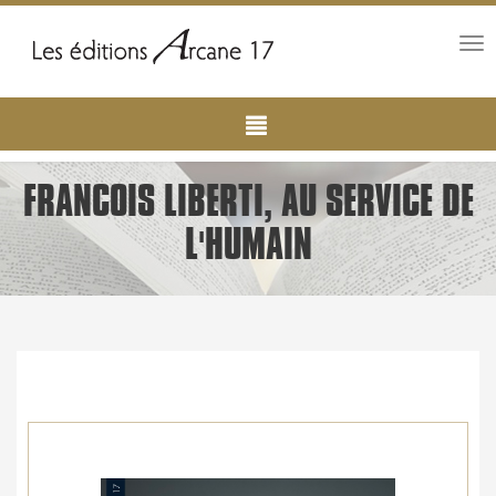
Tog
nav
Main
Aller
au
navigation
contenu
principal
FRANCOIS LIBERTI, AU SERVICE DE
L'HUMAIN