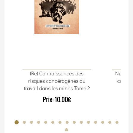
(Re) Connaissances des
Nuta Im
risques cancérogènes au
cordon
travail dans les mines Tome 2
Prix:
10.00€