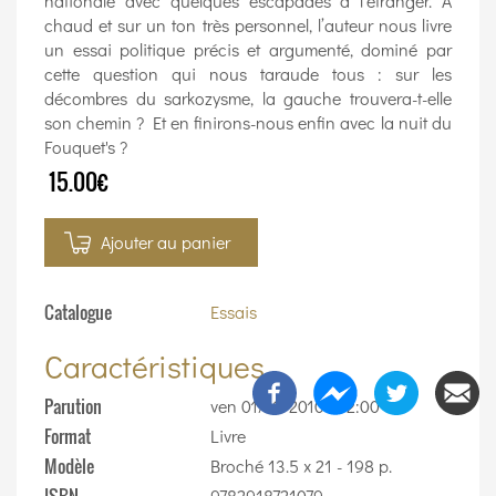
nationale avec quelques escapades à l’étranger. A
chaud et sur un ton très personnel, l’auteur nous livre
un essai politique précis et argumenté, dominé par
cette question qui nous taraude tous : sur les
décombres du sarkozysme, la gauche trouvera-t-elle
son chemin ? Et en finirons-nous enfin avec la nuit du
Fouquet's ?
15.00€
Ajouter au panier
Catalogue
Essais
Caractéristiques
Parution
ven 01/10/2010 - 12:00
Format
Livre
Modèle
Broché 13.5 x 21 - 198 p.
9782918721079