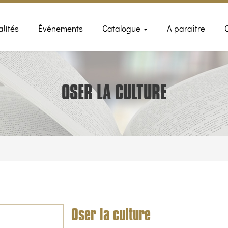
n
alités
Événements
Catalogue
A paraître
gation
OSER LA CULTURE
Oser la culture