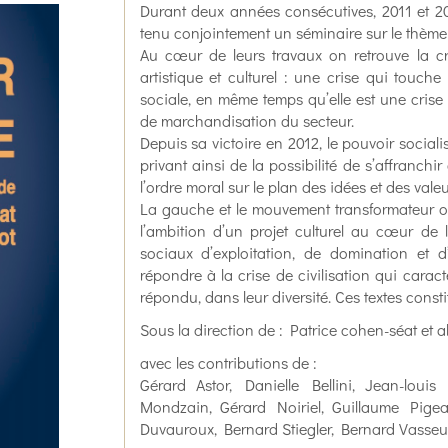
Durant deux années consécutives, 2011 et 20
tenu conjointement un séminaire sur le thème 
Au cœur de leurs travaux on retrouve la cr
artistique et culturel : une crise qui touc
sociale, en même temps qu’elle est une crise 
de marchandisation du secteur.
Depuis sa victoire en 2012, le pouvoir socialist
privant ainsi de la possibilité de s’affranchi
l’ordre moral sur le plan des idées et des vale
La gauche et le mouvement transformateur ont-
l’ambition d’un projet culturel au cœur de 
sociaux d’exploitation, de domination et d
répondre à la crise de civilisation qui caract
répondu, dans leur diversité. Ces textes const
Sous la direction de : Patrice cohen-séat et 
avec les contributions de :
Gérard Astor, Danielle Bellini, Jean-loui
Mondzain, Gérard Noiriel, Guillaume Pige
Duvauroux, Bernard Stiegler, Bernard Vasseu