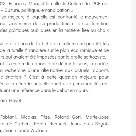
12, Espaces Marx et le collectif Culture du PCF ont
« Culture, politique, émancipation ».
ise majeure à laquelle est confronté le mouvement
he au sens même de sa production et de sa fonction
des politiques publiques en la matière, liée au choix
e ne fait pas de l’art et de la culture une priorité, les
r de la tutelle financière sur le plan économique et de
urs qui avaient été imposées par la droite sarkozyste.
ils encore la capacité de définir le sens, la portée,
la recherche d’une alternative aux actuels rapports
’aliénation ? C’est à cette question majeure pour
érise la période actuelle que treize personnalités ont
ituent une référence dans le débat en cours.
alain Hayot
s Fabiani, Nicolas Frize, Roland Gori, Marie-José
ard de Gurbert, Robin Renucci, Jean-Louis Sagot-
r, Jean-claude Wallach