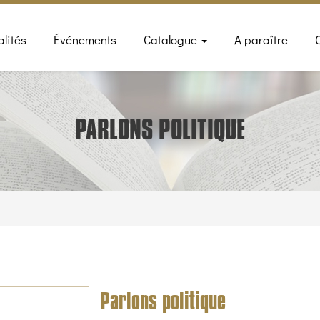
n
alités
Événements
Catalogue
A paraître
gation
PARLONS POLITIQUE
Parlons politique