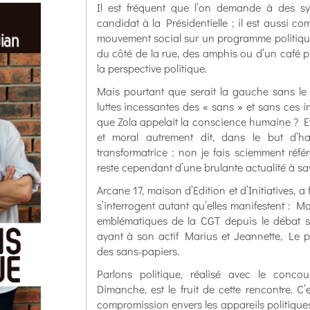
Il est fréquent que l’on demande à des synd
candidat à la Présidentielle ; il est aussi co
mouvement social sur un programme politique
du côté de la rue, des amphis ou d’un café p
la perspective politique.
Mais pourtant que serait la gauche sans le 
luttes incessantes des « sans » et sans ces 
que Zola appelait la conscience humaine ? Et
et moral autrement dit, dans le but d’ha
transformatrice : non je fais sciemment réf
reste cependant d’une brulante actualité à sav
Arcane 17, maison d’Edition et d’Initiatives, 
s’interrogent autant qu’elles manifestent : M
emblématiques de la CGT depuis le débat su
ayant à son actif Marius et Jeannette, Le p
des sans-papiers.
Parlons politique, réalisé avec le conco
Dimanche, est le fruit de cette rencontre. C’
compromission envers les appareils politiques