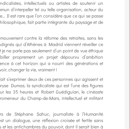
icalistes, intellectuels ou artistes de soutenir un
mmun d’interpeller tel ou telle organisation, acteur du
… Il est rare que l’on considère que ce qui se passe
hilosophique, fait partie intégrante du paysage et de
mouvement contre la réforme des retraites, sans les
indignés qui d’Athènes à Madrid viennent réveiller ce
 je ne parle pas seulement d’un point de vue éthique
biller proprement un projet dépourvu d’ambition
érence à cet horizon qui a nourri des générations et
oir, changer la vie, vraiment !
a fait s’exprimer deux de ces personnes qui agissent et
aryse Dumas, la syndicaliste qui est l’une des figures
r les 35 heures et Robert Guédiguian, le cinéaste
romeneur du Champ-de-Mars, intellectuel et militant
urs de Stéphane Sahuc, journaliste à l’Humanité
est un dialogue, une réflexion croisée et fertile sans
 et les antichambres du pouvoir, dont il serait bien à