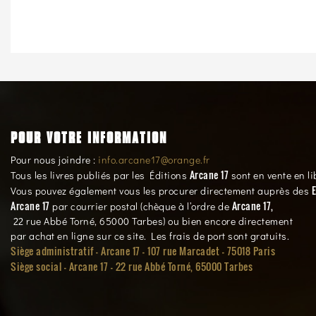
POUR VOTRE INFORMATION
Pour nous joindre :
info.arcane17@orange.fr
Arcane 17
Tous les livres publiés par les Éditions
sont en vente en li
E
Vous pouvez également vous les procurer directement auprès des
Arcane 17
Arcane 17,
par courrier postal (chèque à l’ordre de
22 rue Abbé Torné, 65000 Tarbes) ou bien encore directement
par achat en ligne sur ce site. Les frais de port sont gratuits.
Siège administratif - Arcane 17 - 107 rue Marcadet - 75018 Paris
Siège social -
Arcane 17 - 22 rue Abbé Torné, 65000 Tarbes