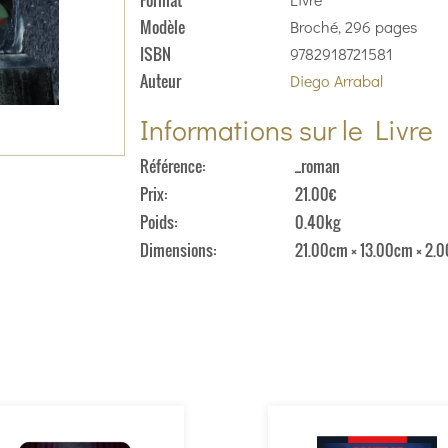
Format
Modèle
Broché, 296 pages
ISBN
9782918721581
Auteur
Diego Arrabal
Informations sur le Livre
Référence
_roman
Prix
21.00€
Poids
0.40kg
Dimensions
21.00cm × 13.00cm × 2.