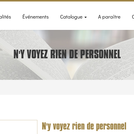
n
alités
Événements
Catalogue
A paraître
gation
N'Y VOYEZ RIEN DE PERSONNEL
N'y voyez rien de personnel