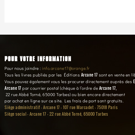
POUR VOTRE INFORMATION
Pour nous joindre :
info.arcane17@orange.fr
Arcane 17
Tous les livres publiés par les Éditions
sont en vente en li
E
Vous pouvez également vous les procurer directement auprès des
Arcane 17
Arcane 17,
par courrier postal (chèque à l’ordre de
22 rue Abbé Torné, 65000 Tarbes) ou bien encore directement
par achat en ligne sur ce site. Les frais de port sont gratuits.
Siège administratif - Arcane 17 - 107 rue Marcadet - 75018 Paris
Siège social -
Arcane 17 - 22 rue Abbé Torné, 65000 Tarbes