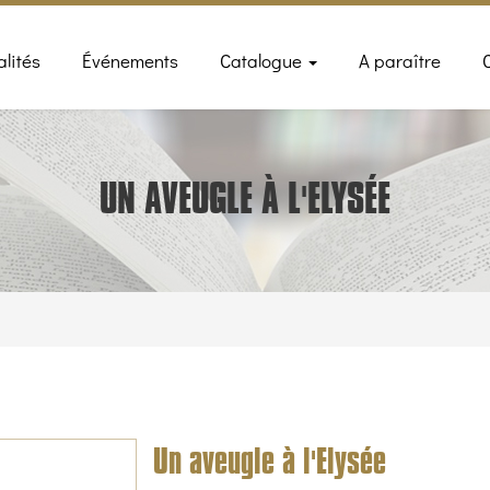
n
alités
Événements
Catalogue
A paraître
gation
UN AVEUGLE À L'ELYSÉE
Un aveugle à l'Elysée