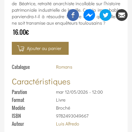
de Béatrice, retraité anarchiste incollable sur l’histoire
patrimoniale industrielle de la ville. Ce trio improbable
parviendra-t-il à résoudre l’affaire avant que celle-ci
ne soit transmise aux enquêteurs toulousains ?
16.00€
Ajouter au panier
Catalogue
Romans
Caractéristiques
Parution
mar 12/05/2026 - 12:00
Format
Livre
Modèle
Broché
ISBN
9782493049667
Auteur
Luis Alfredo