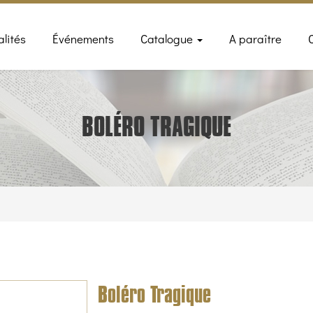
n
alités
Événements
Catalogue
A paraître
gation
BOLÉRO TRAGIQUE
Boléro Tragique