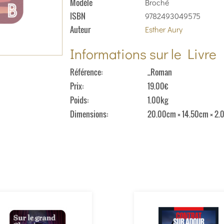
Modèle
Broché
ISBN
9782493049575
Auteur
Esther Aury
Informations sur le Livre
Référence
_Roman
Prix
19.00€
Poids
1.00kg
Dimensions
20.00cm × 14.50cm × 2