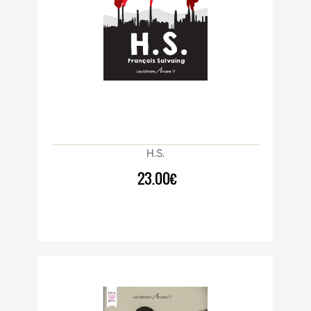
H.S.
23.00€