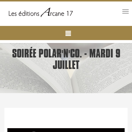
Tog
nav
Main
Aller
au
navigation
contenu
principal
SOIRÉE POLAR'N'CO. - MARDI 9
JUILLET