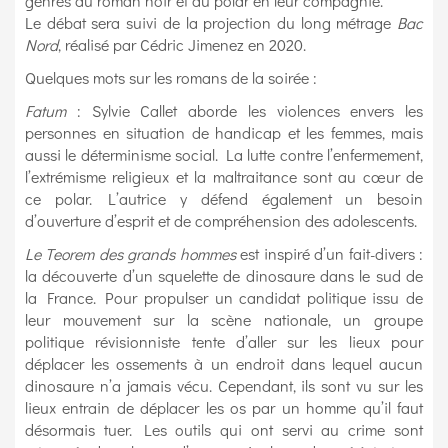
genres du roman noir et du polar en leur compagnie.
Le débat sera suivi de la projection du long métrage
Bac
Nord
, réalisé par Cédric Jimenez en 2020.
Quelques mots sur les romans de la soirée :
Fatum
: Sylvie Callet aborde les violences envers les
personnes en situation de handicap et les femmes, mais
aussi le déterminisme social. La lutte contre l’enfermement,
l’extrémisme religieux et la maltraitance sont au cœur de
ce polar. L’autrice y défend également un besoin
d’ouverture d’esprit et de compréhension des adolescents.
Le Teorem des grands hommes
est inspiré d’un fait-divers :
la découverte d’un squelette de dinosaure dans le sud de
la France. Pour propulser un candidat politique issu de
leur mouvement sur la scène nationale, un groupe
politique révisionniste tente d’aller sur les lieux pour
déplacer les ossements à un endroit dans lequel aucun
dinosaure n’a jamais vécu. Cependant, ils sont vu sur les
lieux entrain de déplacer les os par un homme qu’il faut
désormais tuer. Les outils qui ont servi au crime sont