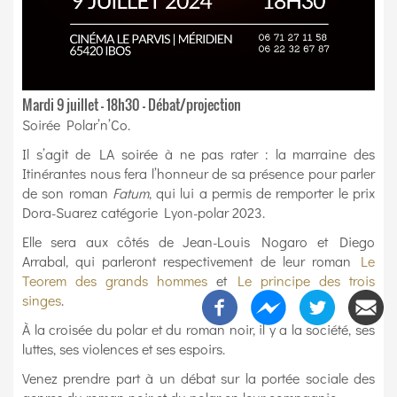
Mardi 9 juillet – 18h30 – Débat/projection
Soirée Polar’n’Co.
Il s’agit de LA soirée à ne pas rater : la marraine des
Itinérantes nous fera l’honneur de sa présence pour parler
de son roman
Fatum
, qui lui a permis de remporter le prix
Dora-Suarez catégorie Lyon-polar 2023.
Elle sera aux côtés de Jean-Louis Nogaro et Diego
Arrabal, qui parleront respectivement de leur roman
Le
Teorem des grands hommes
et
Le principe des trois
singes
.
À la croisée du polar et du roman noir, il y a la société, ses
luttes, ses violences et ses espoirs.
Venez prendre part à un débat sur la portée sociale des