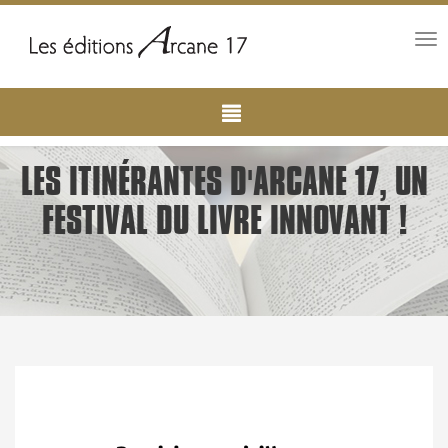
Tog
nav
Main
Aller
au
navigation
contenu
principal
LES ITINÉRANTES D'ARCANE 17, UN
FESTIVAL DU LIVRE INNOVANT !