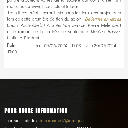
dialogue convivial, sensible et tolérant.
Trois titres inédits seront mis sous les feux des projecteurs
lors de cette première édition du salon :
De lettres en lettres
(Jean Pacholder),
L’Architecture verbale
(Pierre Melendez)
et le roman de la rentrée de septembre
Marées Basses
(Juliette Prados).
Date
mer 05/06/2024 - 17:03
-
sam 20/07/2024 -
17:03
POUR VOTRE INFORMATION
Pour nous joindre :
info.arcane17@orange.fr