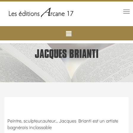
Tog
nav
Main
Aller
au
navigation
contenu
principal
JACQUES BRIANTI
Peintre, sculpteur,auteur... Jacques Brianti est un artiste
bagnérais inclassable