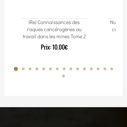
(Re) Connaissances des
Nuta Im
risques cancérogènes au
cordon
travail dans les mines Tome 2
Prix:
10.00€