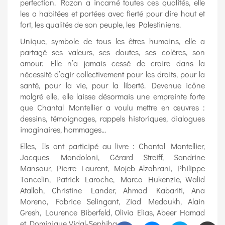
perfection. Razan a incarné toutes ces qualités, elle
les a habitées et portées avec fierté pour dire haut et
fort, les qualités de son peuple, les Palestiniens.
Unique, symbole de tous les êtres humains, elle a
partagé ses valeurs, ses doutes, ses colères, son
amour. Elle n’a jamais cessé de croire dans la
nécessité d’agir collectivement pour les droits, pour la
santé, pour la vie, pour la liberté. Devenue icône
malgré elle, elle laisse désormais une empreinte forte
que Chantal Montellier a voulu mettre en œuvres :
dessins, témoignages, rappels historiques, dialogues
imaginaires, hommages...
Elles, Ils ont participé au livre : Chantal Montellier,
Jacques Mondoloni, Gérard Streiff, Sandrine
Mansour, Pierre Laurent, Mojeb Alzahrani, Philippe
Tancelin, Patrick Laroche, Marco Hukenzie, Walid
Atallah, Christine Lander, Ahmad Kabariti, Ana
Moreno, Fabrice Selingant, Ziad Medoukh, Alain
Gresh, Laurence Biberfeld, Olivia Elias, Abeer Hamad
et Dominique Vidal-Sephiha