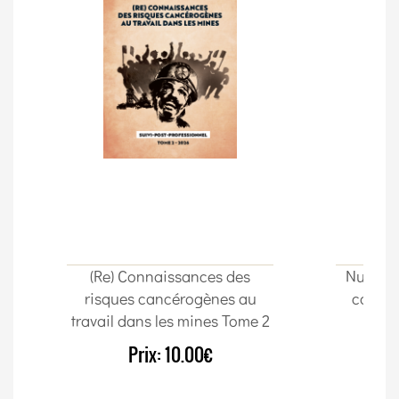
(Re) Connaissances des
Nuta Im
risques cancérogènes au
cordon
travail dans les mines Tome 2
Prix:
10.00€