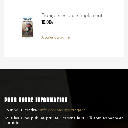
Français·es tout simplement
10.00€
Ajouter au panier
POUR VOTRE INFORMATION
Pour nous joindre :
info.arcane17@orange.fr
Arcane 17
Tous les livres publiés par les Éditions
sont en vente en
librairie.