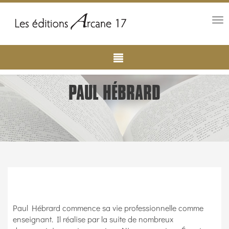
Tog
nav
Main
Aller
au
navigation
contenu
principal
PAUL HÉBRARD
Paul Hébrard commence sa vie professionnelle comme
enseignant. Il réalise par la suite de nombreux