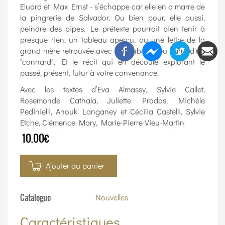
Eluard et Max Ernst - s’échappe car elle en a marre de
la pingrerie de Salvador. Ou bien pour, elle aussi,
peindre des pipes. Le prétexte pourrait bien tenir à
presque rien, un tableau aperçu, ou une lettre de la
grand-mère retrouvée avec son ruban bleu barré d'un
"connard". Et le récit qui en découle explorant le
passé, présent, futur à votre convenance.
Avec les textes d’Eva Almassy, Sylvie Callet,
Rosemonde Cathala, Juliette Prados, Michèle
Pedinielli, Anouk Langaney et Cécilia Castelli, Sylvie
Etche, Clémence Mary, Marie-Pierre Vieu-Martin
10.00€
Ajouter au panier
Catalogue
Nouvelles
Caractéristiques