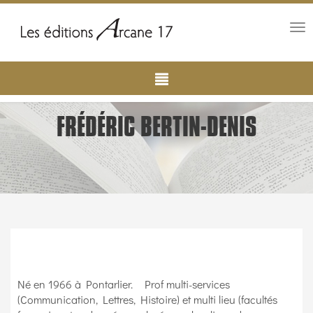
Tog
nav
Main
Aller
au
navigation
contenu
principal
FRÉDÉRIC BERTIN-DENIS
Né en 1966 à Pontarlier. Prof multi-services
(Communication, Lettres, Histoire) et multi lieu (facultés