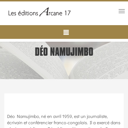
Tog
nav
Main
Aller
au
navigation
contenu
principal
DÉO NAMUJIMBO
Déo Namujimbo, né en avril 1959, est un journaliste,
écrivain et conférencier franco-congolais. Il a exercé dans