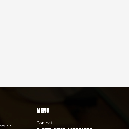
MENU
Contact
brairie.