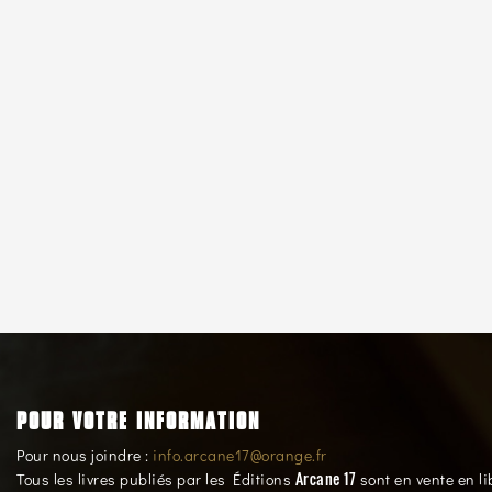
POUR VOTRE INFORMATION
Pour nous joindre :
info.arcane17@orange.fr
Arcane 17
Tous les livres publiés par les Éditions
sont en vente en li