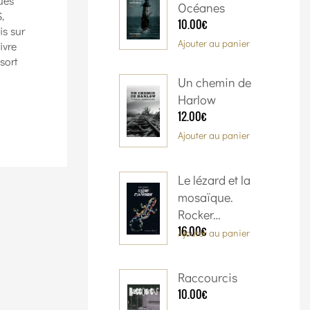
ues
Océanes
,
10.00€
is sur
Ajouter au panier
ivre
sort
Un chemin de
Harlow
12.00€
Ajouter au panier
Le lézard et la
mosaïque.
Rocker…
16.00€
Ajouter au panier
Raccourcis
10.00€