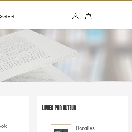
Contact
Panier
PANIER
Se connecter
LIVRES PAR AUTEUR
voie
Floralies