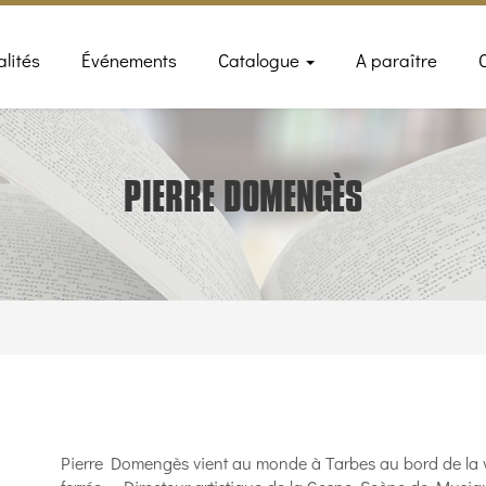
n
alités
Événements
Catalogue
A paraître
gation
PIERRE DOMENGÈS
Pierre Domengès vient au monde à Tarbes au bord de la 