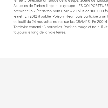
ferrée … Directeur artistique de la Gespe, Scène de Musiq
Actuelles de Tarbes il rejoint le groupe LES COLPORTEURS
premier clip « j’écris ton nom UMP » vu plus de 100 000 fo
le net En 2012 il publie Poison Heart puis participe à un l
collectif de 24 nouvelles noires sur les CRAMPS. En 20014 
Territoire ennemi 13 nouvelles Rock en rouge et noir. Il vit
toujours le long de la voie ferrée.