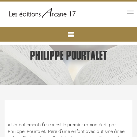
Tog
nav
Main
Aller
au
navigation
contenu
principal
PHILIPPE POURTALET
« Un battement d’elle » est le premier roman écrit par
Philippe Pourtalet. Père d’une enfant avec autisme âgée