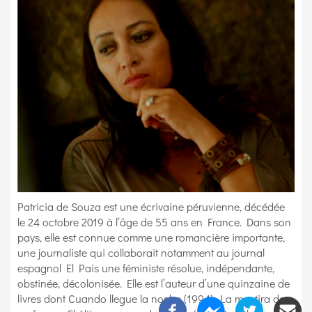
Patricia de Souza est une écrivaine péruvienne, décédée
le 24 octobre 2019 à l’âge de 55 ans en France. Dans son
pays, elle est connue comme une romancière importante,
une journaliste qui collaborait notamment au journal
espagnol El Pais une féministe résolue, indépendante,
obstinée, décolonisée. Elle est l’auteur d’une quinzaine de
livres dont Cuando llegue la noche (1994), La mentira de